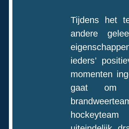
Tijdens het t
andere gelee
eigenschapp
ieders’ posit
momenten ing
gaat om ´
brandweert
hockeyteam
uiteindelijk d